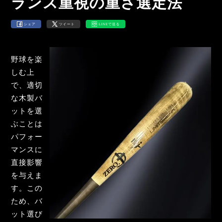
ランス重視の重さ選定法
シェア
ツイート
LINEで送る
野球を楽
しむ上
で、適切
な木製バ
ットを選
ぶことは
パフォー
マンスに
直接影響
を与えま
す。この
ため、バ
ット選び