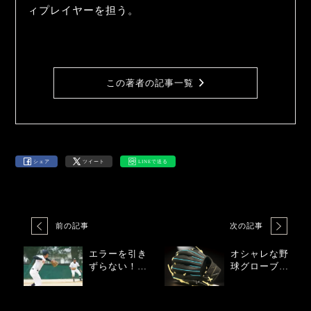
ィプレイヤーを担う。
この著者の記事一覧
シェア
ツイート
LINEで送る
前の記事
次の記事
エラーを引き
オシャレな野
ずらない！野
球グローブ
球メンタル攻
に！玉はみの
略法
色彩テク