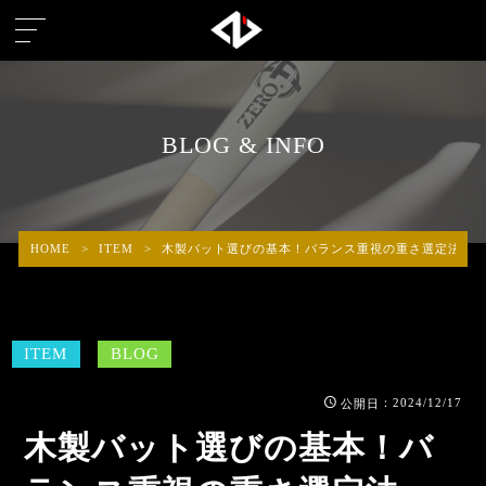
BLOG & INFO
HOME
>
ITEM
>
木製バット選びの基本！バランス重視の重さ選定法
ITEM
BLOG
：2024/12/17
公開日
木製バット選びの基本！バ