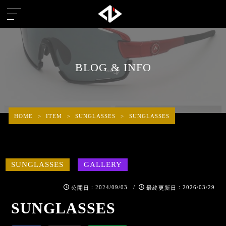
BLOG & INFO
HOME
>
ITEM
>
SUNGLASSES
>
SUNGLASSES
SUNGLASSES
GALLERY
：2024/09/03 /
：2026/03/29
公開日
最終更新日
SUNGLASSES