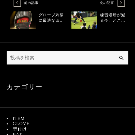
前の記事
次の記事
グローブ刺繍
練習場所が減
に最適な四字
る今、どこで
熟語人気トッ
野球の練習を
プ10
する？
検
索
カテゴリー
ITEM
GLOVE
型付け
BAT