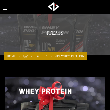
ITEMS
HOME
>
商品
>
PROTEIN
>
WPI WHEY PROTEIN