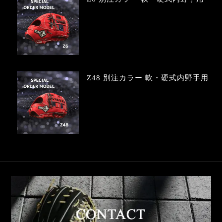
Z48 別注カラー 軟・硬式内野手用