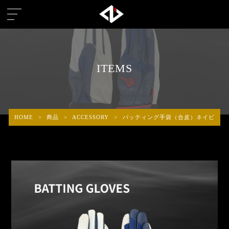
ITEMS
HOME
>
商品
>
ACCESSORY
>
バッティング手袋（合皮）ネイビー J