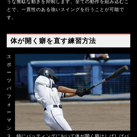
うな無駄な動きを抑制します。全ての動作を組み込むこ
とで、一貫性のある強いスイングを行うことが可能で
す。
体が開く癖を直す練習方法
ス
ポ
ー
ツ
パ
フ
ォ
ー
マ
ン
ス、特にバッティングにおいて体が開く癖はしばしばパ