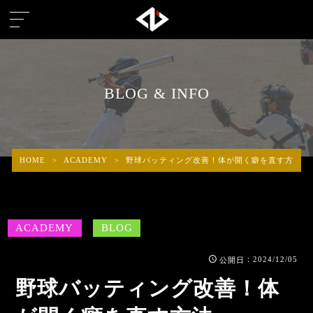
BLOG & INFO
HOME
>
ACADEMY
>
野球バッティング改善！体が開く癖を直す方法
ACADEMY
BLOG
：2024/12/05
公開日
野球バッティング改善！体