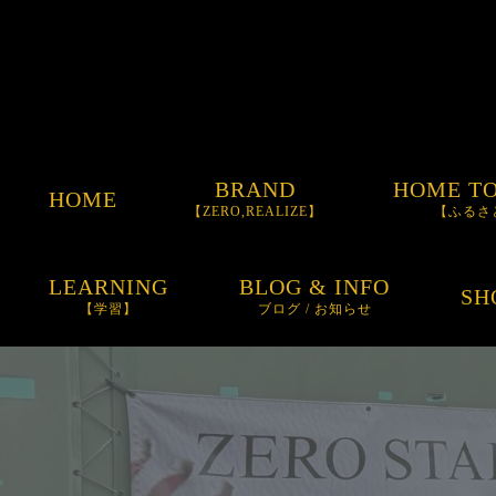
BRAND
HOME T
HOME
【ZERO,REALIZE】
【ふるさ
ORDER GLOVE
LEARNING
BLOG & INFO
SH
【学習】
ブログ / お知らせ
ORDER BAT
お知らせ
ORDER SPIKE
BLOG
ITEM
SUNGLASSES