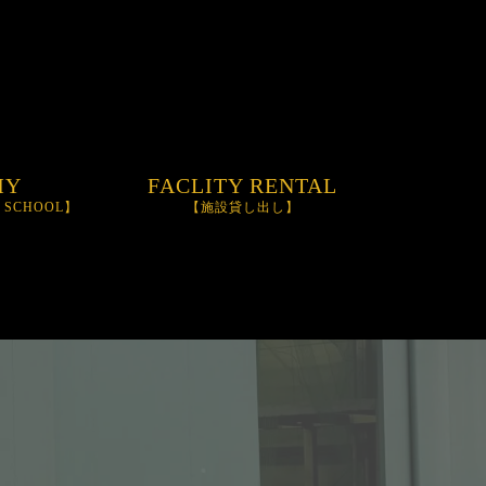
MY
FACLITY RENTAL
M SCHOOL】
【施設貸し出し】
OOL
NIFINITY