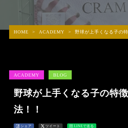
STAFF
ACADE
PROTEIN
INTRODUCTION
ITEMS商品一覧
HOME
>
ACADEMY
>
野球が上手くなる子の
ACADEMY
BLOG
野球が上手くなる子の特
法！！
シェア
ツイート
LINEで送る