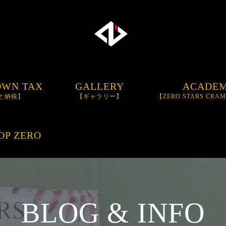
OWN TAX
GALLERY
ACADE
と納税】
【ギャラリー】
【ZERO STARS CRA
BASEBALL SCH
OP ZERO
TRAININGBAT
【I
BAT】
BLOG & INFO