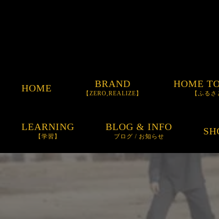
BRAND
HOME T
HOME
【ZERO,REALIZE】
【ふるさ
ORDER GLOVE
LEARNING
BLOG & INFO
SH
【学習】
ブログ / お知らせ
ORDER BAT
お知らせ
ORDER SPIKE
BLOG
ITEM
SUNGLASSES