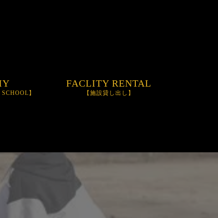
MY
FACLITY RENTAL
M SCHOOL】
【施設貸し出し】
OOL
NIFINITY