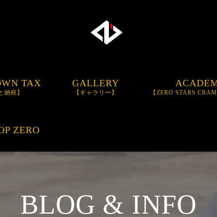
OWN TAX
GALLERY
ACADE
と納税】
【ギャラリー】
【ZERO STARS CRA
BASEBALL SCH
OP ZERO
TRAININGBAT
【I
BAT】
BLOG & INFO