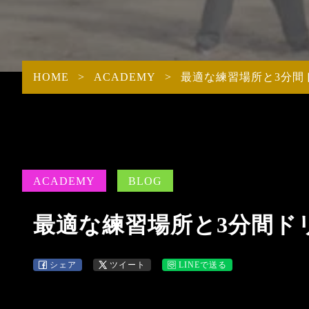
STAFF
ACADE
PROTEIN
INTRODUCTION
ITEMS商品一覧
HOME
>
ACADEMY
>
最適な練習場所と3分間
ACADEMY
BLOG
最適な練習場所と3分間ド
シェア
ツイート
LINEで送る