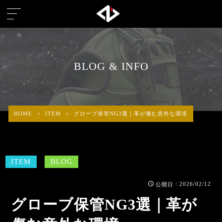
BLOG & INFO
HOME
>
ITEM
>
グローブ保管NG3選｜革が傷む意外な環境
ITEM
BLOG
：2026/02/12
公開日
グローブ保管NG3選｜革が