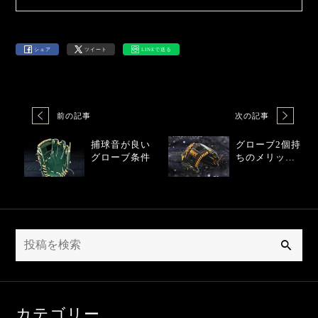
シェア
ツイート
LINEで送る
前の記事
次の記事
捕球音が良い
グローブ2個持
グローブ条件
ちのメリット
｜守備安定の
新常識
検
索
カテゴリー