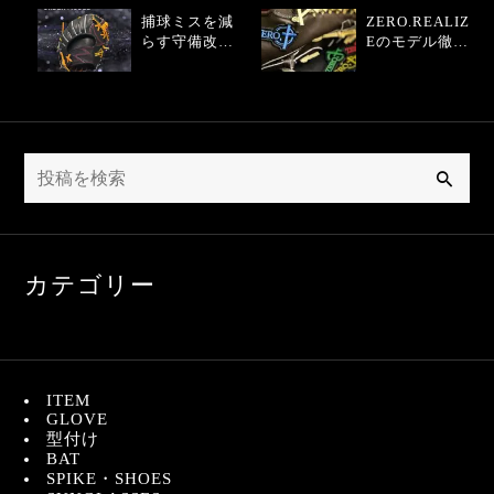
捕球ミスを減
ZERO.REALIZ
らす守備改善
Eのモデル徹底
テクニック
比較ガイド
検
索
カテゴリー
ITEM
GLOVE
型付け
BAT
SPIKE・SHOES