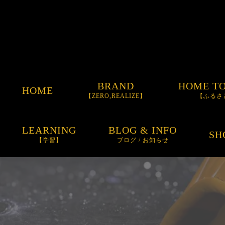
BRAND
HOME T
HOME
【ZERO,REALIZE】
【ふるさ
ORDER GLOVE
LEARNING
BLOG & INFO
SH
【学習】
ブログ / お知らせ
ORDER BAT
お知らせ
ORDER SPIKE
BLOG
ITEM
SUNGLASSES