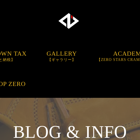
OWN TAX
GALLERY
ACADE
と納税】
【ギャラリー】
【ZERO STARS CRA
BASEBALL SCH
OP ZERO
TRAININGBAT
【I
BAT】
BLOG & INFO