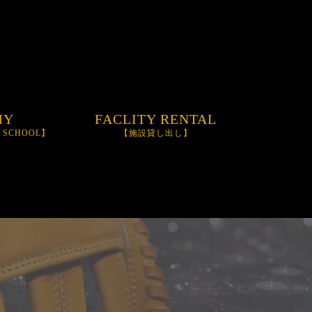
MY
FACLITY RENTAL
M SCHOOL】
【施設貸し出し】
OOL
NIFINITY