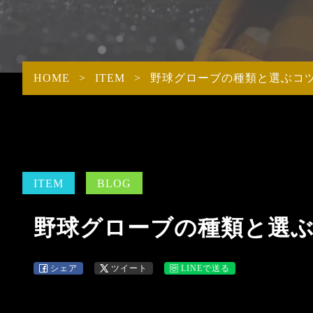
STAFF
ACADE
PROTEIN
INTRODUCTION
ITEMS商品一覧
HOME
>
ITEM
>
野球グローブの種類と選ぶコ
ITEM
BLOG
野球グローブの種類と選
シェア
ツイート
LINEで送る