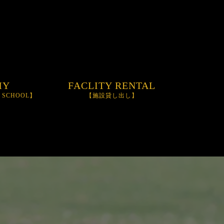
MY
FACLITY RENTAL
M SCHOOL】
【施設貸し出し】
OOL
NIFINITY