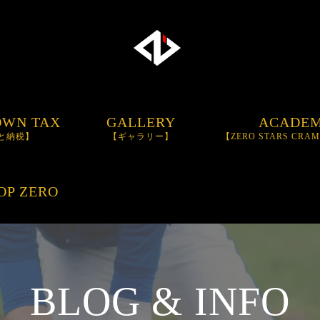
OWN TAX
GALLERY
ACADE
と納税】
【ギャラリー】
【ZERO STARS CRA
BASEBALL SCH
OP ZERO
TRAININGBAT
【I
BAT】
BLOG & INFO