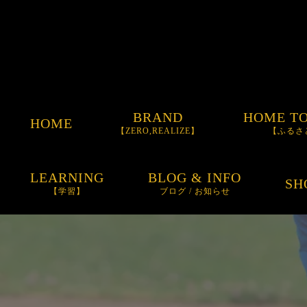
BRAND
HOME T
HOME
【ZERO,REALIZE】
【ふるさ
ORDER GLOVE
LEARNING
BLOG & INFO
SH
【学習】
ブログ / お知らせ
ORDER BAT
お知らせ
ORDER SPIKE
BLOG
ITEM
SUNGLASSES