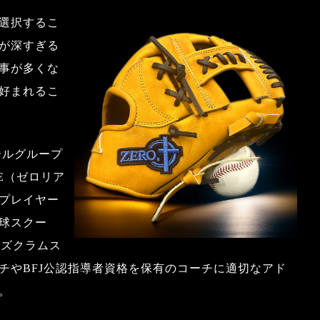
選択するこ
が深すぎる
事が多くな
好まれるこ
ボールグループ
ZE（ゼロリア
プレイヤー
球スクー
ターズクラムス
チやBFJ公認指導者資格を保有のコーチに適切なアド
。