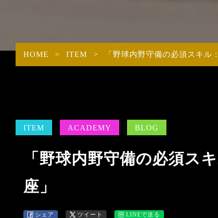
STAFF
ACADE
PROTEIN
INTRODUCTION
ITEMS商品一覧
HOME
>
ITEM
>
「野球内野守備の必須スキル
ITEM
ACADEMY
BLOG
「野球内野守備の必須ス
座」
シェア
ツイート
LINEで送る