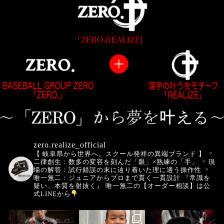
zero.realize_official
【 岐阜県から世界へ。スクール発祥の異端ブランド 】
二律創生：数多の変容を刻んだ「眼」×熟練の「手」
現
場の解答：試行錯誤の末に辿り着いた理に適う操作性
唯一無二：ジュニアからプロまで貫く一貫設計
『常識を
疑い、本質を射抜く』
唯一無二の【オーダー相談】は公
式LINEから