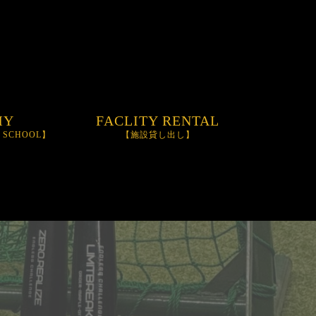
MY
FACLITY RENTAL
M SCHOOL】
【施設貸し出し】
OOL
NIFINITY