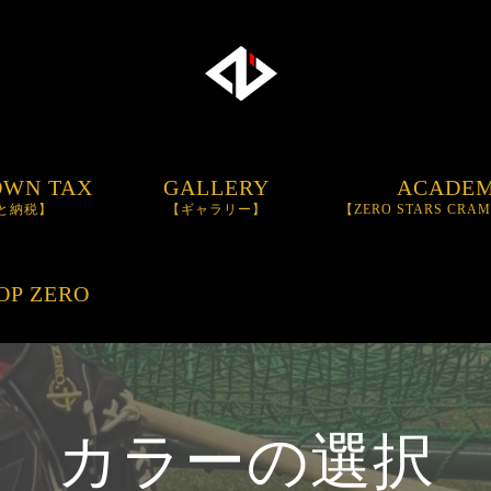
OWN TAX
GALLERY
ACADE
と納税】
【ギャラリー】
【ZERO STARS CRA
BASEBALL SCH
OP ZERO
TRAININGBAT
【I
BAT】
カラーの選択