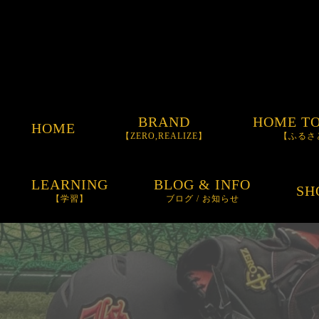
BRAND
HOME T
HOME
【ZERO,REALIZE】
【ふるさ
ORDER GLOVE
LEARNING
BLOG & INFO
SH
【学習】
ブログ / お知らせ
ORDER BAT
お知らせ
ORDER SPIKE
BLOG
ITEM
SUNGLASSES